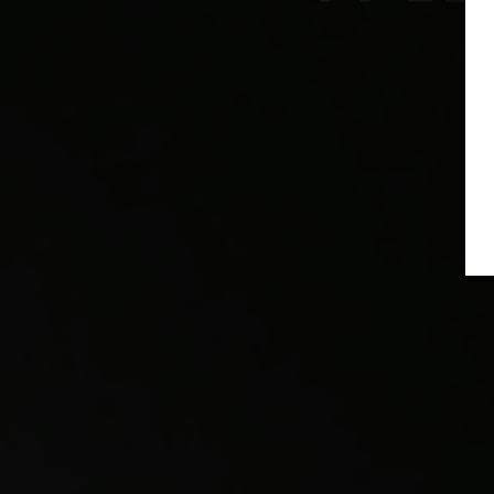
01
VINALDA