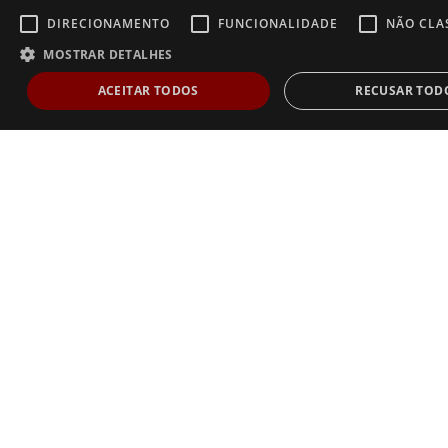
DIRECIONAMENTO
FUNCIONALIDADE
NÃO CLA
MOSTRAR DETALHES
ACEITAR TODOS
RECUSAR TOD
Estritamente necessários
Desempenho
Direcionamento
Func
Não classificados
Os cookies estritamente necessários permitem a funcionalidade central do websi
de usuário e gestão da conta. O site não pode ser utilizado corretamente sem os
estritamente necessários.
Dostawca /
Nome
Validade
Descrição
Domínio
AnalyticsSyncHistory
1 mês
Usado para armazenar i
LinkedIn
sobre o horário em que
Corporation
sincronização com o coo
.linkedin.com
lms_analytics ocorreu p
nos países designados
li_gc
6 meses
Usado para armazenar o
LinkedIn
consentimento do hósp
Corporation