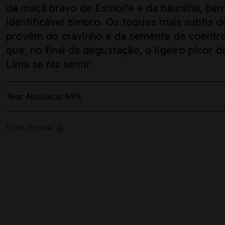
da maçã bravo de Esmolfe e da baunilha, be
identificável zimbro. Os toques mais subtis d
provêm do cravinho e da semente de coentro
que, no final da degustação, o ligeiro picor d
Lima se faz sentir.
Teor Alcoólico: 40%
arrow_downward
Ficha Técnica