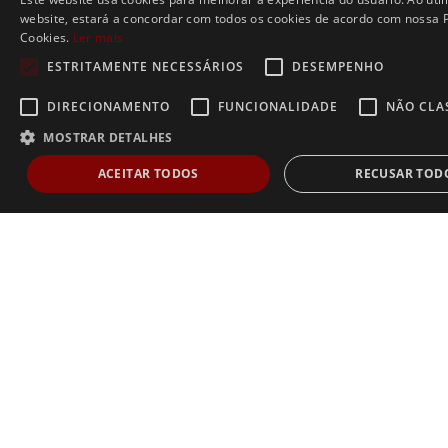
website, estará a concordar com todos os cookies de acordo com nossa P
Cookies.
Ler mais
ESTRITAMENTE NECESSÁRIOS
DESEMPENHO
DIRECIONAMENTO
FUNCIONALIDADE
NÃO CLA
MOSTRAR DETALHES
ACEITAR TODOS
RECUSAR TOD
Estritamente necessários
Desempenho
Direcionamento
Func
Não classificados
Os cookies estritamente necessários permitem a funcionalidade central do websi
de usuário e gestão da conta. O site não pode ser utilizado corretamente sem os
estritamente necessários.
Dostawca /
Nome
Validade
Descrição
Domínio
AnalyticsSyncHistory
1 mês
Usado para armazenar i
LinkedIn
sobre o horário em que
Corporation