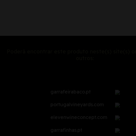
Poderá encontrar este produto neste(s) site(s) on
outros:
garrafeirabaco.pt
portugalvineyards.com
elevenwineconcept.com
garrafinhas.pt