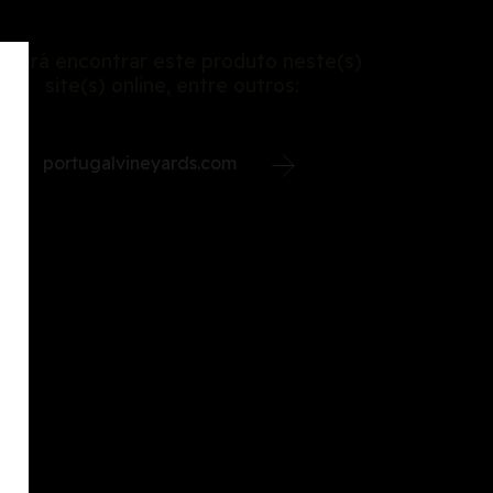
oderá encontrar este produto neste(s)
site(s) online, entre outros:
portugalvineyards.com