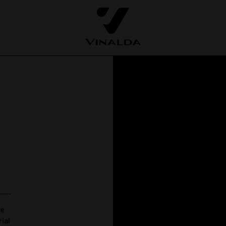
r
de
ial