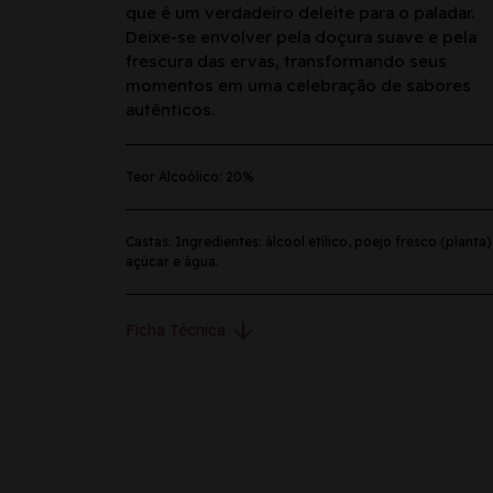
que é um verdadeiro deleite para o paladar.
Deixe-se envolver pela doçura suave e pela
frescura das ervas, transformando seus
momentos em uma celebração de sabores
autênticos.
Teor Alcoólico: 20%
Castas: Ingredientes: álcool etílico, poejo fresco (planta)
açúcar e água.
arrow_downward
Ficha Técnica