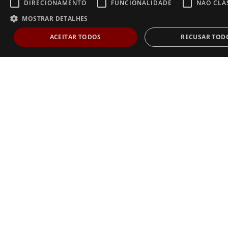
DIRECIONAMENTO
FUNCIONALIDADE
NÃO CLA
MOSTRAR DETALHES
ACEITAR TODOS
RECUSAR TOD
Estritamente necessários
Desempenho
Direcionamento
Func
Não classificados
Os cookies estritamente necessários permitem a funcionalidade central do websi
de usuário e gestão da conta. O site não pode ser utilizado corretamente sem os
estritamente necessários.
Dostawca /
Nome
Validade
Descrição
Domínio
AnalyticsSyncHistory
1 mês
Usado para armazenar i
LinkedIn
sobre o horário em que
Corporation
sincronização com o coo
.linkedin.com
lms_analytics ocorreu p
nos países designados
li_gc
6 meses
Usado para armazenar o
LinkedIn
consentimento do hósp
Corporation
uso de cookies para fin
.linkedin.com