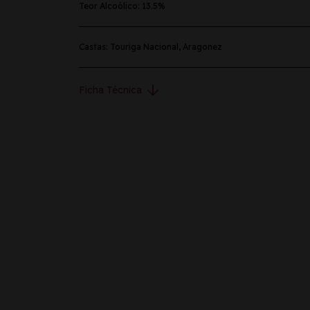
Teor Alcoólico: 13.5%
Castas: Touriga Nacional, Aragonez
arrow_downward
Ficha Técnica