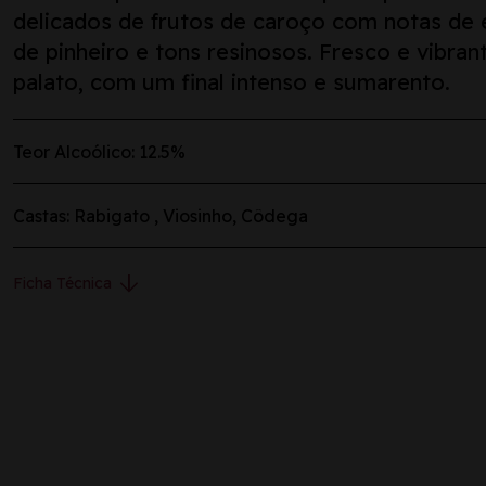
delicados de frutos de caroço com notas de 
de pinheiro e tons resinosos. Fresco e vibran
palato, com um final intenso e sumarento.
Teor Alcoólico: 12.5%
Castas: Rabigato , Viosinho, Côdega
arrow_downward
Ficha Técnica