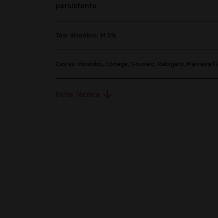
persistente.
Teor Alcoólico: 14.5%
Castas: Viosinho, Códega, Gouveio, Rabigato, Malvasia F
arrow_downward
Ficha Técnica