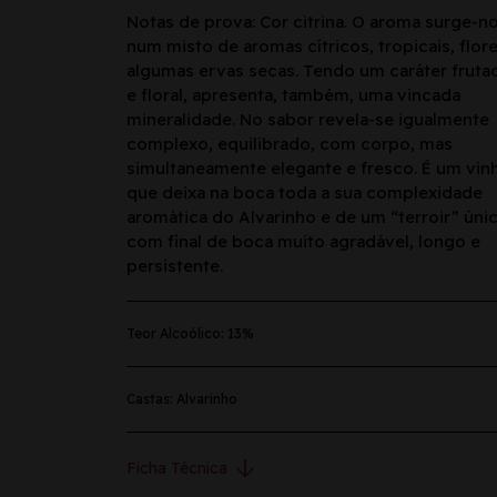
Notas de prova: Cor citrina. O aroma surge-n
num misto de aromas cítricos, tropicais, flor
algumas ervas secas. Tendo um caráter fruta
e floral, apresenta, também, uma vincada
mineralidade. No sabor revela-se igualmente
complexo, equilibrado, com corpo, mas
simultaneamente elegante e fresco. É um vin
que deixa na boca toda a sua complexidade
aromática do Alvarinho e de um “terroir” úni
com final de boca muito agradável, longo e
persistente.
Teor Alcoólico: 13%
Castas: Alvarinho
arrow_downward
Ficha Técnica