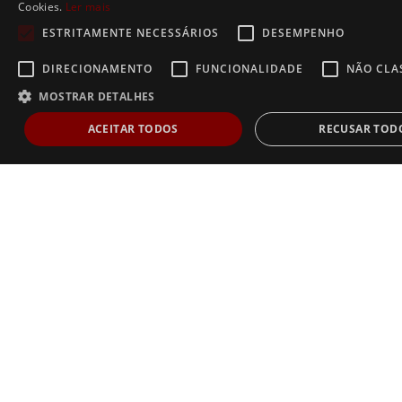
Cookies.
Ler mais
ESTRITAMENTE NECESSÁRIOS
DESEMPENHO
DIRECIONAMENTO
FUNCIONALIDADE
NÃO CLA
MOSTRAR DETALHES
ACEITAR TODOS
RECUSAR TOD
Estritamente necessários
Desempenho
Direcionamento
Func
Não classificados
Os cookies estritamente necessários permitem a funcionalidade central do websi
de usuário e gestão da conta. O site não pode ser utilizado corretamente sem os
estritamente necessários.
Dostawca /
Nome
Validade
Descrição
Domínio
AnalyticsSyncHistory
1 mês
Usado para armazenar i
LinkedIn
sobre o horário em que
Corporation
sincronização com o coo
.linkedin.com
lms_analytics ocorreu p