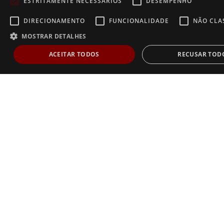
ESTRITAMENTE NECESSÁRIOS
DESEMPENHO
DIRECIONAMENTO
FUNCIONALIDADE
NÃO CLA
MOSTRAR DETALHES
ACEITAR TODOS
RECUSAR TOD
Estritamente necessários
Desempenho
Direcionamento
Func
Não classificados
Os cookies estritamente necessários permitem a funcionalidade central do websi
de usuário e gestão da conta. O site não pode ser utilizado corretamente sem os
estritamente necessários.
Dostawca /
Nome
Validade
Descrição
Domínio
AnalyticsSyncHistory
1 mês
Usado para armazenar i
LinkedIn
sobre o horário em que
Corporation
sincronização com o coo
.linkedin.com
lms_analytics ocorreu p
nos países designados
li_gc
6 meses
Usado para armazenar o
LinkedIn