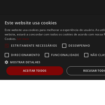
Este website usa cookies
Este website usa cookies para melhorar a experiência do usuário. Ao util
website, estará a concordar com todos os cookies de acordo com nossa P
Cookies.
Ler mais
ESTRITAMENTE NECESSÁRIOS
DESEMPENHO
DIRECIONAMENTO
FUNCIONALIDADE
NÃO CLA
MOSTRAR DETALHES
ACEITAR TODOS
RECUSAR TOD
Estritamente necessários
Desempenho
Direcionamento
Func
Não classificados
Os cookies estritamente necessários permitem a funcionalidade central do websi