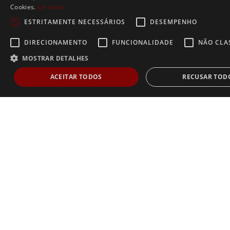
Cookies.
Ler mais
ESTRITAMENTE NECESSÁRIOS
DESEMPENHO
DIRECIONAMENTO
FUNCIONALIDADE
NÃO CLA
MOSTRAR DETALHES
ACEITAR TODOS
RECUSAR TOD
Estritamente necessários
Desempenho
Direcionamento
Func
Não classificados
Os cookies estritamente necessários permitem a funcionalidade central do websi
de usuário e gestão da conta. O site não pode ser utilizado corretamente sem os
estritamente necessários.
Dostawca /
Nome
Validade
Descrição
Domínio
AnalyticsSyncHistory
1 mês
Usado para armazenar i
LinkedIn
sobre o horário em que
Corporation
sincronização com o coo
.linkedin.com
lms_analytics ocorreu p