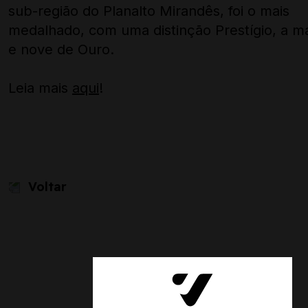
sub-região do Planalto Mirandês, foi o mais
medalhado, com uma distinção Prestígio, a mai
e nove de Ouro.
Leia mais
aqui
!
Voltar
Siga-nos