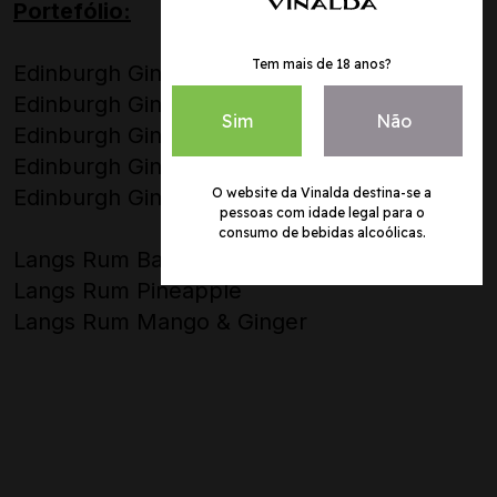
Portefólio:
Tem mais de 18 anos?
Edinburgh Gin Classic
Edinburgh Gin Cannonball
Sim
Não
Edinburgh Gin Seaside
Edinburgh Gin Rhubarb & Ginger
Edinburgh Gin Rhubarb & Ginger Liqueur
O website da Vinalda destina-se a
pessoas com idade legal para o
consumo de bebidas alcoólicas.
Langs Rum Banana
Langs Rum Pineapple
Langs Rum Mango & Ginger