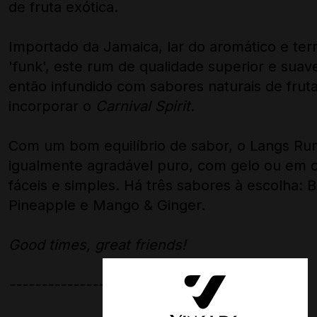
de fruta exótica.
Importado da Jamaica, lar do aromático e ter
'funk', este rum de qualidade superior e suav
então infundido com sabores naturais de frut
incorporar o
Carnival Spirit
.
Com um bom equilíbrio de sabor, o Langs Ru
igualmente agradável puro, com gelo ou em c
fáceis e simples. Há três sabores à escolha: 
Pineapple e Mango & Ginger.
Good times, great friends!
----------------------