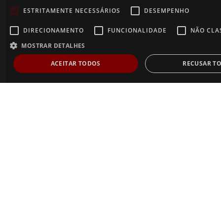
ESTRITAMENTE NECESSÁRIOS
DESEMPENHO
DIRECIONAMENTO
FUNCIONALIDADE
NÃO CLA
MOSTRAR DETALHES
ACEITAR TODOS
RECUSAR T
Estritamente necessários
Desempenho
Direcionamento
Fu
Não classificados
Os cookies estritamente necessários permitem a funcionalidade central do websi
usuário e gestão da conta. O site não pode ser utilizado corretamente sem os co
necessários.
Dostawca /
Nome
Validade
Descrição
Domínio
AnalyticsSyncHistory
1 mês
Usado para armazenar i
LinkedIn
o horário em que uma s
Corporation
o cookie lms_analytics 
.linkedin.com
usuários nos países des