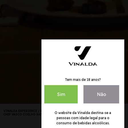
Tem mais de 18 anos?
Sim
Não
VINALDA EXPERIENCE
/
DESAFIO AO COZINHEIRO
/
O website da Vinalda destina-se a
CHEF VASCO COELHO SANTOS, QUINTA DO MONTE D'OIRO
pessoas com idade legal para o
consumo de bebidas alcoólicas.