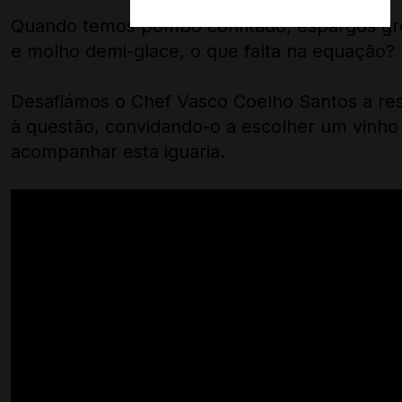
Quando temos pombo confitado, espargos gr
e molho demi-glace, o que falta na equação?
Desafiámos o Chef Vasco Coelho Santos a re
à questão, convidando-o a escolher um vinho
acompanhar esta iguaria.