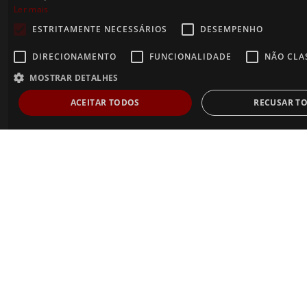
Ler mais
ESTRITAMENTE NECESSÁRIOS
DESEMPENHO
DIRECIONAMENTO
FUNCIONALIDADE
NÃO CLA
MOSTRAR DETALHES
ACEITAR TODOS
RECUSAR T
Estritamente necessários
Desempenho
Direcionamento
Fu
Não classificados
Os cookies estritamente necessários permitem a funcionalidade central do websi
usuário e gestão da conta. O site não pode ser utilizado corretamente sem os co
necessários.
Dostawca /
Nome
Validade
Descrição
Domínio
AnalyticsSyncHistory
1 mês
Usado para armazenar i
LinkedIn
o horário em que uma s
Corporation
o cookie lms_analytics 
.linkedin.com
usuários nos países des