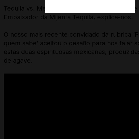
Tequila vs. Mezcal: o que as distingue? Jorge
Embaixador da Mijenta Tequila, explica-nos.
O nosso mais recente convidado da rubrica ‘P
quem sabe’ aceitou o desafio para nos falar 
estas duas espirituosas mexicanas, produzidas
de agave.