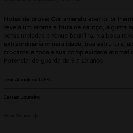
Notas de prova: Cor amarelo aberto, brilhante
revela um aroma a fruta de caroço, alguma 
notas meladas e ténue baunilha. Na boca rev
extraordinária mineralidade, boa estrutura, a
crocante e toda a sua complexidade aromátic
Potencial de guarda de 8 a 10 anos
Teor Alcoólico: 12.5%
Castas: Loureiro
arrow_downward
Ficha Técnica