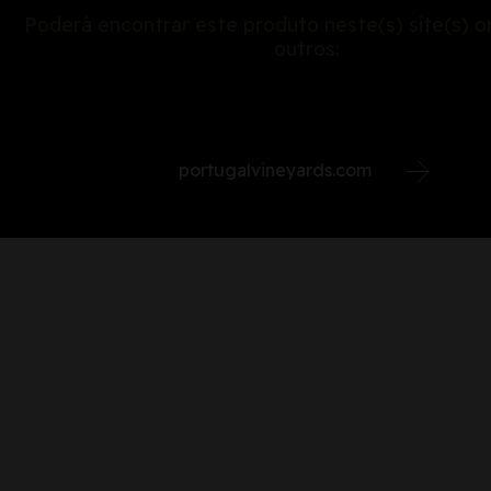
Poderá encontrar este produto neste(s) site(s) on
outros:
portugalvineyards.com