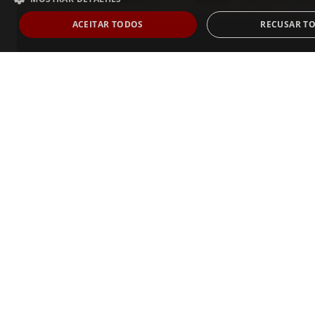
ACEITAR TODOS
RECUSAR T
Estritamente necessários
Desempenho
Direcionamento
Fu
Não classificados
Os cookies estritamente necessários permitem a funcionalidade central do websi
usuário e gestão da conta. O site não pode ser utilizado corretamente sem os co
necessários.
Dostawca /
Nome
Validade
Descrição
Domínio
AnalyticsSyncHistory
1 mês
Usado para armazenar i
LinkedIn
o horário em que uma s
Corporation
o cookie lms_analytics 
.linkedin.com
usuários nos países des
li_gc
6 meses
Usado para armazenar 
LinkedIn
do hóspede para o uso 
Corporation
fins não essenciais
.linkedin.com
CookieScriptConsent
1 mês
Este cookie é usado pelo
CookieScript
Script.com para lembrar 
www.vinalda.pt
consentimento do cookie